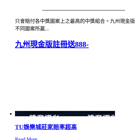
只會賠付各中獎圖案上之最高的中獎組合。九州現金版
不同圖案所贏...
九州現金版註冊送888-
TU娛樂城莊家賠率超高
Read More