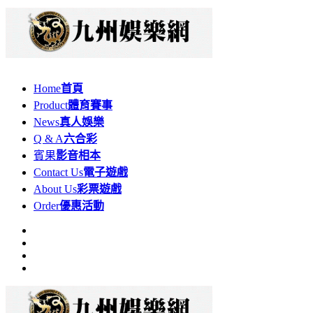
Home
首頁
Product
體育賽事
News
真人娛樂
Q & A
六合彩
賓果
影音相本
Contact Us
電子遊戲
About Us
彩票遊戲
Order
優惠活動